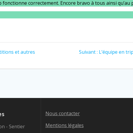
club fonctionne correctement. Encore bravo à tous ainsi qu’a
Article
itions et autres
Suivant :
L’équipe en tri
suivant
:
Nous contacter
es
Mentions légales
n - Sentier