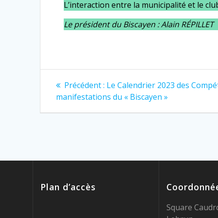
L’interaction entre la municipalité et le 
Le président du Biscayen : Alain RÉPILLET
Navigation
Article
Précédent :
Le Calendrier 2023 des Compét
précédent
de
manifestations du « Biscayen »
:
l’article
Plan d’accès
Coordonné
Square Caudro