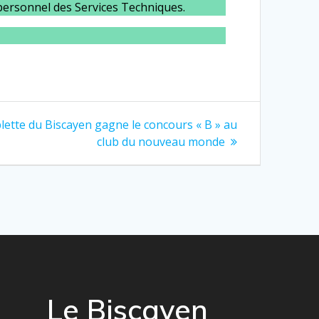
u personnel des Services Techniques.
plette du Biscayen gagne le concours « B » au
club du nouveau monde
Le Biscayen