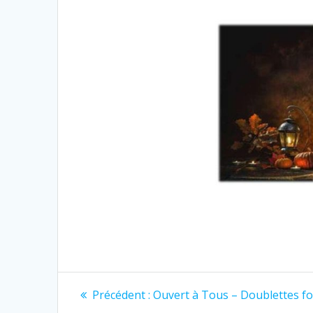
Navigation
Article
Précédent :
Ouvert à Tous – Doublettes f
précédent