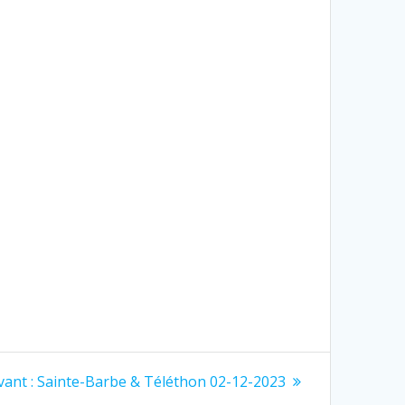
Article
vant :
Sainte-Barbe & Téléthon 02-12-2023
suivant