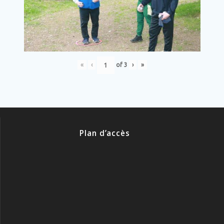
«
‹
of
3
›
»
Plan d’accès